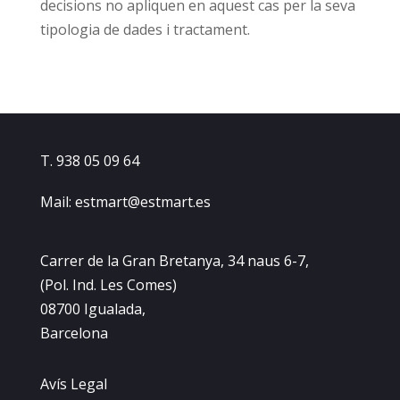
decisions no apliquen en aquest cas per la seva
tipologia de dades i tractament.
T. 938 05 09 64
Mail: estmart@estmart.es
Carrer de la Gran Bretanya, 34 naus 6-7,
(Pol. Ind. Les Comes)
08700 Igualada,
Barcelona
Avís Legal