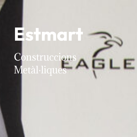
Estmart
Construccions
Metàl·liques