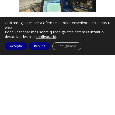
Utilitzem galetes per a oferir-te la millor experiència en la nostra
Construccions Metàl·liques Estmart neix el
web.
1992 amb la innovació i la qualitat com a
Podeu esbrinar més sobre quines galetes estem utilitzant o
pilars fonamentals. Aquests valors ens han
desactivar-les a la
configuració
.
permès guanyar-nos la confiança dels
Accepta
Rebutja
Configuració
nostres clients i destacar al sector. Al llarg del
temps, ens hem mantingut a l’avantguarda de
les tècniques i les tecnologies, sempre
compromesos amb l’excel·lència. Avui, com
una empresa consolidada i reconeguda, la
nostra motivació continua sent afrontar nous
reptes cada dia.
Estmart